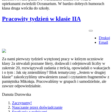
opiekunami zwiedzili Oceanarium. W bardzo dobrych humorach
klasa druga wróciła do szkoły.
Pracowity tydzień w klasie IIA
Drukuj
Email
Za nami pierwszy tydzień wytężonej pracy w którym uczniowie
klasy 2a utrwalali poznane litery, dodawali i odejmowali liczby w
zakresie 20, rozwiązywali zadania z treścią, opowiadali o wakacjach
i o tym : Jak się zmieniliśmy? Blok tematyczny ,,Jestem w drugiej
klasie” zakończyliśmy utrwaleniem zasad i czytaniem fragmentów z
pamiętnika Mikołaja. Pracowaliśmy w grupach i samodzielnie, ale
zawsze odpowiedzialnie.
Danuta Durowska
Zaczynamy!
Nauczanie przez doświadczanie
Spotkania z rodzicami