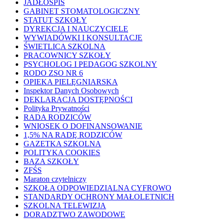
JADŁOSPIS
GABINET STOMATOLOGICZNY
STATUT SZKOŁY
DYREKCJA I NAUCZYCIELE
WYWIADÓWKI I KONSULTACJE
ŚWIETLICA SZKOLNA
PRACOWNICY SZKOŁY
PSYCHOLOG I PEDAGOG SZKOLNY
RODO ZSO NR 6
OPIEKA PIELĘGNIARSKA
Inspektor Danych Osobowych
DEKLARACJA DOSTĘPNOŚCI
Polityka Prywatności
RADA RODZICÓW
WNIOSEK O DOFINANSOWANIE
1,5% NA RADĘ RODZICÓW
GAZETKA SZKOLNA
POLITYKA COOKIES
BAZA SZKOŁY
ZFŚS
Maraton czytelniczy
SZKOŁA ODPOWIEDZIALNA CYFROWO
STANDARDY OCHRONY MAŁOLETNICH
SZKOLNA TELEWIZJA
DORADZTWO ZAWODOWE