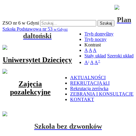
Plan
ZSO nr 6 w Gdyni
Szukaj
Szkoła Podstawowa nr 53
w Gdyni
Tryb domyślny
daltoński
Tryb nocny
Kontrast
A
A
A
Stały układ
Szeroki układ
Uniwersytet Dziecięcy
-
+
A
A
A
AKTUALNOŚCI
Zajęcia
REKRUTACJA kl.I
Rekrutacja zerówka
pozalekcyjne
ZEBRANIA I KONSULTACJE
KONTAKT
Szkoła bez dzwonków