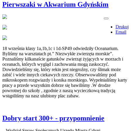
Pierwszaki w Akwarium Gdyńskim
Drukuj
Email
18 września klasy 1a,1b,1c i 1d-SP49 odwiedziły Oceanarium.
Byliśmy na warsztatach pt.” Niezwykłe zwierzęta morskie”.
Poznaliśmy kilkanaście gatunków zwierząt żyjących w morzach i
oceanach, których wygląd i zachowania mogą zaskoczyć.
Dowiedzieliśmy się, który rekin jest niegroźny, czy ślimak może
zabić i wiele innych ciekawych rzeczy. Obserwowaliśmy pod
mikroskopem rozgwiazdy i konika morskiego. Wypełnialiśmy karty
pracy a przede wszystkim dobrze się bawiliśmy .W drodze
powrotnej do szkoły , zgodnie z naszą wycieczkową tradycją
wstąpiliśmy na nasz ulubiony plac zabaw.
Dobry start 300+ - przypomnienie
Wydział Spraw Społecznych Urzędu Miasta Gdyni