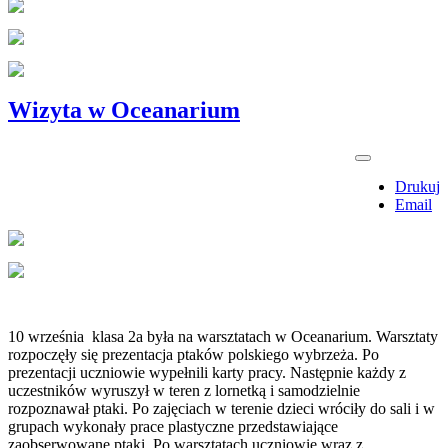
Wizyta w Oceanarium
Drukuj
Email
10 września klasa 2a była na warsztatach w Oceanarium. Warsztaty
rozpoczęły się prezentacja ptaków polskiego wybrzeża. Po
prezentacji uczniowie wypełnili karty pracy. Następnie każdy z
uczestników wyruszył w teren z lornetką i samodzielnie
rozpoznawał ptaki. Po zajęciach w terenie dzieci wróciły do sali i w
grupach wykonały prace plastyczne przedstawiające
zaobserwowane ptaki. Po warsztatach uczniowie wraz z