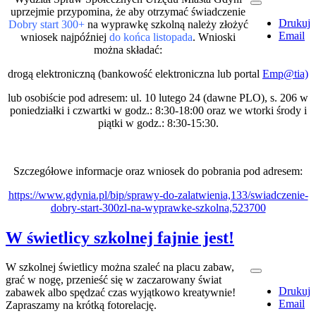
uprzejmie przypomina, że aby otrzymać świadczenie
Drukuj
Dobry start 300+
na wyprawkę szkolną należy złożyć
Email
wniosek najpóźniej
do końca listopada
. Wnioski
można składać:
drogą elektroniczną (bankowość elektroniczna lub portal
Emp@tia)
lub osobiście pod adresem: ul. 10 lutego 24 (dawne PLO), s. 206 w
poniedziałki i czwartki w godz.: 8:30-18:00 oraz we wtorki środy i
piątki w godz.: 8:30-15:30.
Szczegółowe informacje oraz wniosek do pobrania pod adresem:
https://www.gdynia.pl/bip/sprawy-do-zalatwienia,133/swiadczenie-
dobry-start-300zl-na-wyprawke-szkolna,523700
W świetlicy szkolnej fajnie jest!
W szkolnej świetlicy można szaleć na placu zabaw,
grać w nogę, przenieść się w zaczarowany świat
Drukuj
zabawek albo spędzać czas wyjątkowo kreatywnie!
Email
Zapraszamy na krótką fotorelację.