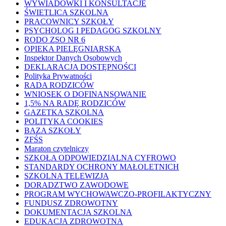
WYWIADÓWKI I KONSULTACJE
ŚWIETLICA SZKOLNA
PRACOWNICY SZKOŁY
PSYCHOLOG I PEDAGOG SZKOLNY
RODO ZSO NR 6
OPIEKA PIELĘGNIARSKA
Inspektor Danych Osobowych
DEKLARACJA DOSTĘPNOŚCI
Polityka Prywatności
RADA RODZICÓW
WNIOSEK O DOFINANSOWANIE
1,5% NA RADĘ RODZICÓW
GAZETKA SZKOLNA
POLITYKA COOKIES
BAZA SZKOŁY
ZFŚS
Maraton czytelniczy
SZKOŁA ODPOWIEDZIALNA CYFROWO
STANDARDY OCHRONY MAŁOLETNICH
SZKOLNA TELEWIZJA
DORADZTWO ZAWODOWE
PROGRAM WYCHOWAWCZO-PROFILAKTYCZNY
FUNDUSZ ZDROWOTNY
DOKUMENTACJA SZKOLNA
EDUKACJA ZDROWOTNA