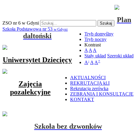
Plan
ZSO nr 6 w Gdyni
Szukaj
Szkoła Podstawowa nr 53
w Gdyni
Tryb domyślny
daltoński
Tryb nocny
Kontrast
A
A
A
Stały układ
Szeroki układ
Uniwersytet Dziecięcy
-
+
A
A
A
AKTUALNOŚCI
Zajęcia
REKRUTACJA kl.I
Rekrutacja zerówka
pozalekcyjne
ZEBRANIA I KONSULTACJE
KONTAKT
Szkoła bez dzwonków