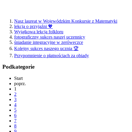
Nasz laureat w Wojewódzkim Konkursie z Matematyki
lekcja o przyjaźni 💖
Wyjątkowa lekcja folkloru
fotograficzny sukces naszej uczennicy
śniadanie integracyjne w zeróweczce
Kolejny sukces naszego ucznia 🏆
Przypomnienie o płatnościach za obiady
Podkategorie
Start
poprz.
1
2
3
4
5
6
7
8
9