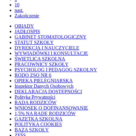
10
nast.
Zakończenie
OBIADY
JADŁOSPIS
GABINET STOMATOLOGICZNY
STATUT SZKOŁY
DYREKCJA I NAUCZYCIELE
WYWIADÓWKI I KONSULTACJE
ŚWIETLICA SZKOLNA
PRACOWNICY SZKOŁY
PSYCHOLOG I PEDAGOG SZKOLNY
RODO ZSO NR 6
OPIEKA PIELĘGNIARSKA
Inspektor Danych Osobowych
DEKLARACJA DOSTĘPNOŚCI
Polityka Prywatności
RADA RODZICÓW
WNIOSEK O DOFINANSOWANIE
1,5% NA RADĘ RODZICÓW
GAZETKA SZKOLNA
POLITYKA COOKIES
BAZA SZKOŁY
ZFŚS