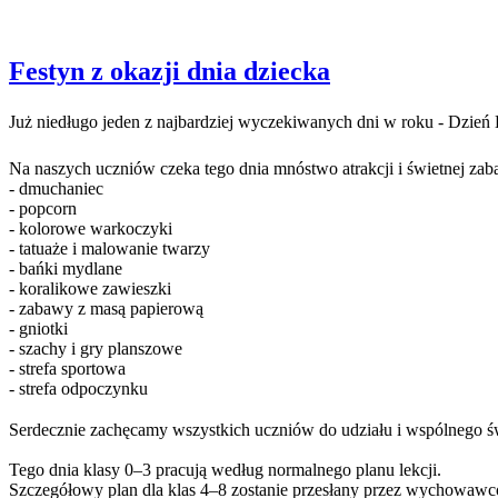
Festyn z okazji dnia dziecka
Już niedługo jeden z najbardziej wyczekiwanych dni w roku - Dzień
Na naszych uczniów czeka tego dnia mnóstwo atrakcji i świetnej z
- dmuchaniec
- popcorn
- kolorowe warkoczyki
- tatuaże i malowanie twarzy
- bańki mydlane
- koralikowe zawieszki
- zabawy z masą papierową
- gniotki
- szachy i gry planszowe
- strefa sportowa
- strefa odpoczynku
Serdecznie zachęcamy wszystkich uczniów do udziału i wspólnego 
Tego dnia klasy 0–3 pracują według normalnego planu lekcji.
Szczegółowy plan dla klas 4–8 zostanie przesłany przez wychowaw