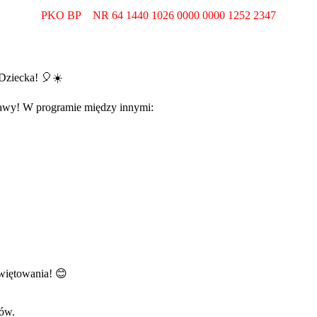
PKO BP NR 64 1440 1026 0000 0000 1252 2347
 Dziecka!
🎈
☀️
abawy! W programie między innymi:
świętowania!
😊
ców.