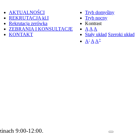
AKTUALNOŚCI
Tryb domyślny
REKRUTACJA kl.I
Tryb nocny
Rekrutacja zerówka
Kontrast
ZEBRANIA I KONSULTACJE
A
A
A
KONTAKT
Stały układ
Szeroki układ
-
+
A
A
A
zinach 9:00-12:00.