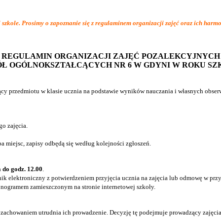
 szkole. Prosimy o zapoznanie się z regulaminem organizacji zajęć oraz ich har
REGULAMIN ORGANIZACJI ZAJĘĆ POZALEKCYJNYCH
ÓŁ OGÓLNOKSZTAŁCĄCYCH NR 6 W GDYNI W ROKU SZKO
ący przedmiotu w klasie ucznia na podstawie wyników nauczania i własnych obse
o zajęcia.
ba miejsc, zapisy odbędą się według kolejności zgłoszeń.
 do godz. 12.00
.
nik elektroniczny z potwierdzeniem przyjęcia ucznia na zajęcia lub odmowę w prz
monogramem zamieszczonym na stronie internetowej szkoły.
woim zachowaniem utrudnia ich prowadzenie. Decyzję tę podejmuje prowadzący zaj