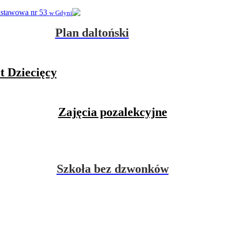
dstawowa nr 53
w Gdyni
Plan daltoński
t Dziecięcy
Zajęcia pozalekcyjne
Szkoła bez dzwonków