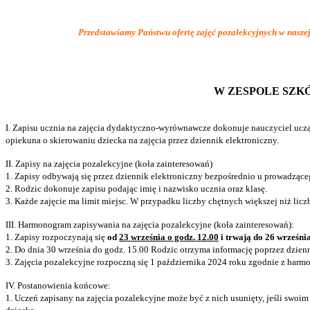
Przedstawiamy Państwu ofertę zajęć pozalekcyjnych w naszej
W ZESPOLE SZK
I. Zapisu ucznia na zajęcia dydaktyczno-wyrównawcze dokonuje nauczyciel ucz
opiekuna o skierowaniu dziecka na zajęcia przez dziennik elektroniczny.
II. Zapisy na zajęcia pozalekcyjne (koła zainteresowań)
1. Zapisy odbywają się przez dziennik elektroniczny bezpośrednio u prowadząceg
2. Rodzic dokonuje zapisu podając imię i nazwisko ucznia oraz klasę.
3. Każde zajęcie ma limit miejsc. W przypadku liczby chętnych większej niż licz
III. Harmonogram zapisywania na zajęcia pozalekcyjne (koła zainteresowań):
1. Zapisy rozpoczynają się
od
23 września o godz. 12.00
i trwają do 26 września
2. Do dnia 30 września do godz. 15.00 Rodzic otrzyma informację poprzez dzien
3. Zajęcia pozalekcyjne rozpoczną się 1 października 2024 roku zgodnie z har
IV. Postanowienia końcowe:
1. Uczeń zapisany na zajęcia pozalekcyjne może być z nich usunięty, jeśli s