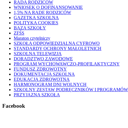
RADA RODZICÓW
WNIOSEK O DOFINANSOWANIE
1,5% NA RADĘ RODZICÓW
GAZETKA SZKOLNA
POLITYKA COOKIES
BAZA SZKOŁY
ZFŚS
Maraton czytelniczy
SZKOŁA ODPOWIEDZIALNA CYFROWO
STANDARDY OCHRONY MAŁOLETNICH
SZKOLNA TELEWIZJA
DORADZTWO ZAWODOWE
PROGRAM WYCHOWAWCZO-PROFILAKTYCZNY
FUNDUSZ ZDROWOTNY
DOKUMENTACJA SZKOLNA
EDUKACJA ZDROWOTNA
HARMONOGRAM DNI WOLNYCH
SZKOLNY ZESTAW PODRĘCZNIKÓW I PROGRAMÓW
PRZYJAZNA SZKOŁA
Facebook