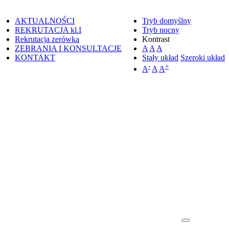
AKTUALNOŚCI
Tryb domyślny
REKRUTACJA kl.I
Tryb nocny
Rekrutacja zerówka
Kontrast
ZEBRANIA I KONSULTACJE
A
A
A
KONTAKT
Stały układ
Szeroki układ
-
+
A
A
A