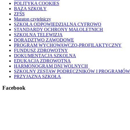
POLITYKA COOKIES
BAZA SZKOŁY
ZFŚS
Maraton czytelniczy
SZKOŁA ODPOWIEDZIALNA CYFROWO
STANDARDY OCHRONY MAŁOLETNICH
SZKOLNA TELEWIZJA
DORADZTWO ZAWODOWE
PROGRAM WYCHOWAWCZO-PROFILAKTYCZNY
FUNDUSZ ZDROWOTNY
DOKUMENTACJA SZKOLNA
EDUKACJA ZDROWOTNA
HARMONOGRAM DNI WOLNYCH
SZKOLNY ZESTAW PODRĘCZNIKÓW I PROGRAMÓW
PRZYJAZNA SZKOŁA
Facebook