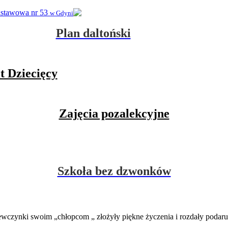
dstawowa nr 53
w Gdyni
Plan daltoński
t Dziecięcy
Zajęcia pozalekcyjne
Szkoła bez dzwonków
ewczynki swoim „chłopcom „ złożyły piękne życzenia i rozdały podaru