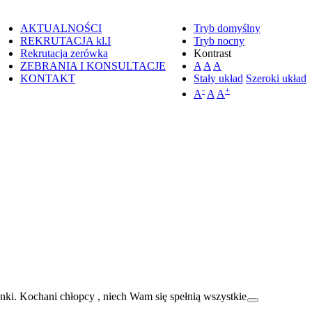
AKTUALNOŚCI
Tryb domyślny
REKRUTACJA kl.I
Tryb nocny
Rekrutacja zerówka
Kontrast
ZEBRANIA I KONSULTACJE
A
A
A
KONTAKT
Stały układ
Szeroki układ
-
+
A
A
A
nki. Kochani chłopcy , niech Wam się spełnią wszystkie