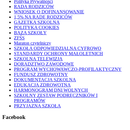
Polityka Prywatności
RADA RODZICÓW
WNIOSEK O DOFINANSOWANIE
1,5% NA RADĘ RODZICÓW
GAZETKA SZKOLNA
POLITYKA COOKIES
BAZA SZKOŁY
ZFŚS
Maraton czytelniczy
SZKOŁA ODPOWIEDZIALNA CYFROWO
STANDARDY OCHRONY MAŁOLETNICH
SZKOLNA TELEWIZJA
DORADZTWO ZAWODOWE
PROGRAM WYCHOWAWCZO-PROFILAKTYCZNY
FUNDUSZ ZDROWOTNY
DOKUMENTACJA SZKOLNA
EDUKACJA ZDROWOTNA
HARMONOGRAM DNI WOLNYCH
SZKOLNY ZESTAW PODRĘCZNIKÓW I
PROGRAMÓW
PRZYJAZNA SZKOŁA
Facebook