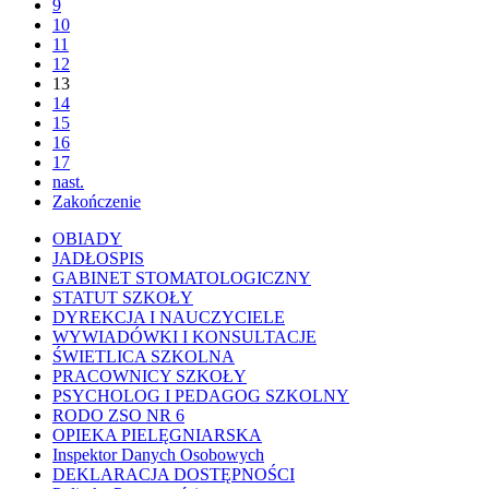
9
10
11
12
13
14
15
16
17
nast.
Zakończenie
OBIADY
JADŁOSPIS
GABINET STOMATOLOGICZNY
STATUT SZKOŁY
DYREKCJA I NAUCZYCIELE
WYWIADÓWKI I KONSULTACJE
ŚWIETLICA SZKOLNA
PRACOWNICY SZKOŁY
PSYCHOLOG I PEDAGOG SZKOLNY
RODO ZSO NR 6
OPIEKA PIELĘGNIARSKA
Inspektor Danych Osobowych
DEKLARACJA DOSTĘPNOŚCI