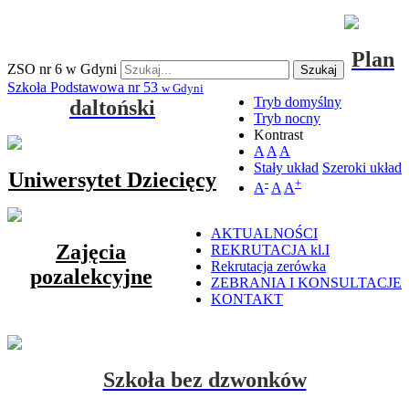
Plan
ZSO nr 6 w Gdyni
Szukaj
Szkoła Podstawowa nr 53
w Gdyni
Tryb domyślny
daltoński
Tryb nocny
Kontrast
A
A
A
Stały układ
Szeroki układ
Uniwersytet Dziecięcy
-
+
A
A
A
AKTUALNOŚCI
Zajęcia
REKRUTACJA kl.I
Rekrutacja zerówka
pozalekcyjne
ZEBRANIA I KONSULTACJE
KONTAKT
Szkoła bez dzwonków