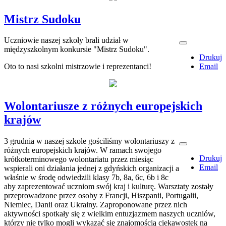
Mistrz Sudoku
Uczniowie naszej szkoły brali udział w
międzyszkolnym konkursie "Mistrz Sudoku".
Drukuj
Oto to nasi szkolni mistrzowie i reprezentanci!
Email
Wolontariusze z różnych europejskich
krajów
3 grudnia w naszej szkole gościliśmy wolontariuszy z
różnych europejskich krajów. W ramach swojego
Drukuj
krótkoterminowego wolontariatu przez miesiąc
Email
wspierali oni działania jednej z gdyńskich organizacji a
właśnie w środę odwiedzili klasy 7b, 8a, 6c, 6b i 8c
aby zaprezentować uczniom swój kraj i kulturę. Warsztaty zostały
przeprowadzone przez osoby z Francji, Hiszpanii, Portugalii,
Niemiec, Danii oraz Ukrainy. Zaproponowane przez nich
aktywności spotkały się z wielkim entuzjazmem naszych uczniów,
którzy nie tylko mogli wykazać się znajomością ciekawostek na