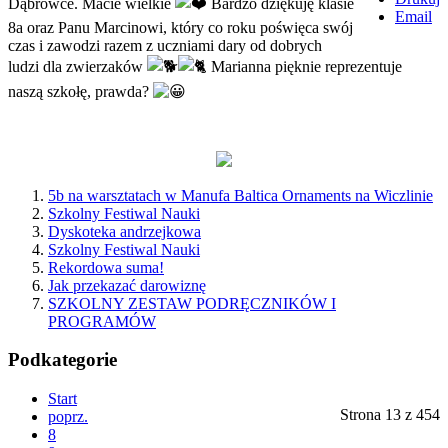
Dąbrówce. Macie wielkie
Bardzo dziękuję klasie
Email
8a oraz Panu Marcinowi, który co roku poświęca swój
czas i zawodzi razem z uczniami dary od dobrych
ludzi dla zwierzaków
Marianna pięknie reprezentuje
naszą szkołę, prawda?
5b na warsztatach w Manufa Baltica Ornaments na Wiczlinie
Szkolny Festiwal Nauki
Dyskoteka andrzejkowa
Szkolny Festiwal Nauki
Rekordowa suma!
Jak przekazać darowiznę
SZKOLNY ZESTAW PODRĘCZNIKÓW I
PROGRAMÓW
Podkategorie
Start
Strona 13 z 454
poprz.
8