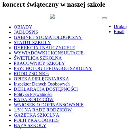
koncert świąteczny w naszej szkole
Drukuj
OBIADY
Email
JADŁOSPIS
GABINET STOMATOLOGICZNY
STATUT SZKOŁY
DYREKCJA I NAUCZYCIELE
WYWIADÓWKI I KONSULTACJE
ŚWIETLICA SZKOLNA
PRACOWNICY SZKOŁY
PSYCHOLOG I PEDAGOG SZKOLNY
RODO ZSO NR 6
OPIEKA PIELĘGNIARSKA
Inspektor Danych Osobowych
DEKLARACJA DOSTĘPNOŚCI
Polityka Prywatności
RADA RODZICÓW
WNIOSEK O DOFINANSOWANIE
1,5% NA RADĘ RODZICÓW
GAZETKA SZKOLNA
POLITYKA COOKIES
BAZA SZKOŁY