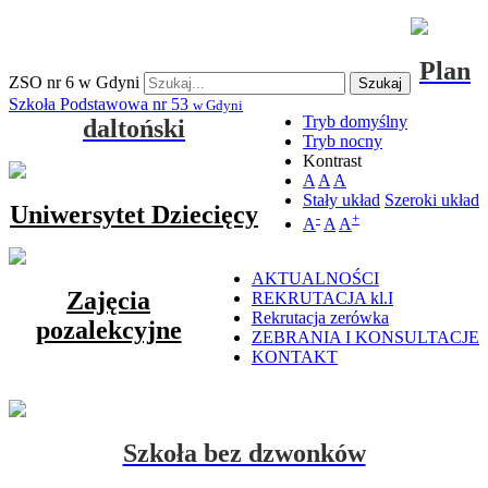
Plan
ZSO nr 6 w Gdyni
Szukaj
Szkoła Podstawowa nr 53
w Gdyni
Tryb domyślny
daltoński
Tryb nocny
Kontrast
A
A
A
Stały układ
Szeroki układ
Uniwersytet Dziecięcy
-
+
A
A
A
AKTUALNOŚCI
Zajęcia
REKRUTACJA kl.I
Rekrutacja zerówka
pozalekcyjne
ZEBRANIA I KONSULTACJE
KONTAKT
Szkoła bez dzwonków