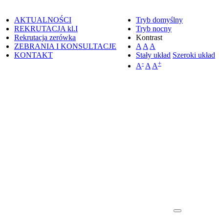
AKTUALNOŚCI
Tryb domyślny
REKRUTACJA kl.I
Tryb nocny
Rekrutacja zerówka
Kontrast
ZEBRANIA I KONSULTACJE
A
A
A
KONTAKT
Stały układ
Szeroki układ
-
+
A
A
A