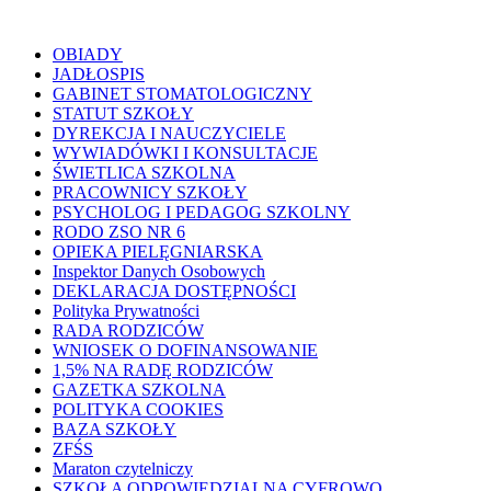
OBIADY
JADŁOSPIS
GABINET STOMATOLOGICZNY
STATUT SZKOŁY
DYREKCJA I NAUCZYCIELE
WYWIADÓWKI I KONSULTACJE
ŚWIETLICA SZKOLNA
PRACOWNICY SZKOŁY
PSYCHOLOG I PEDAGOG SZKOLNY
RODO ZSO NR 6
OPIEKA PIELĘGNIARSKA
Inspektor Danych Osobowych
DEKLARACJA DOSTĘPNOŚCI
Polityka Prywatności
RADA RODZICÓW
WNIOSEK O DOFINANSOWANIE
1,5% NA RADĘ RODZICÓW
GAZETKA SZKOLNA
POLITYKA COOKIES
BAZA SZKOŁY
ZFŚS
Maraton czytelniczy
SZKOŁA ODPOWIEDZIALNA CYFROWO