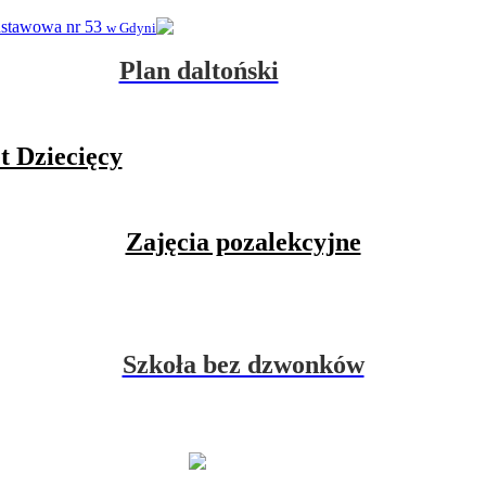
dstawowa nr 53
w Gdyni
Plan daltoński
t Dziecięcy
Zajęcia pozalekcyjne
Szkoła bez dzwonków