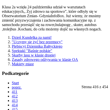
Klasa 2a wzięła 24 października udział w warsztatach
edukacyjnych,, Żyj zdrowo na sportowo”, które odbyły się w
Obserwatorium Zmian- GdyniaInfoBox. Już wiemy, że musimy
zmienić przyzwyczajenia i zachowania komunikacyjne np. z
samochodu przesiąść się na rower,hulajnogę , skuter, autobus
,trolejbus .Kochani, do celu możemy dojść na własnych nogach.
Dzień Kundelka za nami!
"Uczymy się żyć bez przemocy"
Plebiscyt Dziennika Bałtyckiego
Spektakl "Baśnie polskie"
Skarby lasu w klasie drugiej
Zasady zdrowego odżywania w klasie OA
Makiety miast
Podkategorie
Start
Strona 416 z 454
poprz.
411
412
413
414
415