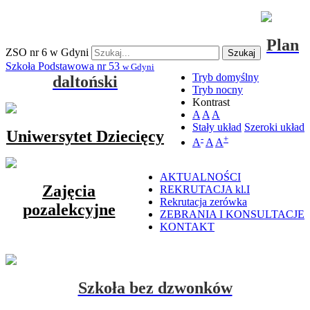
Plan
ZSO nr 6 w Gdyni
Szukaj
Szkoła Podstawowa nr 53
w Gdyni
Tryb domyślny
daltoński
Tryb nocny
Kontrast
A
A
A
Stały układ
Szeroki układ
Uniwersytet Dziecięcy
-
+
A
A
A
AKTUALNOŚCI
Zajęcia
REKRUTACJA kl.I
Rekrutacja zerówka
pozalekcyjne
ZEBRANIA I KONSULTACJE
KONTAKT
Szkoła bez dzwonków