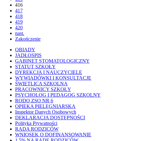
416
417
418
419
420
nast.
Zakończenie
OBIADY
JADŁOSPIS
GABINET STOMATOLOGICZNY
STATUT SZKOŁY
DYREKCJA I NAUCZYCIELE
WYWIADÓWKI I KONSULTACJE
ŚWIETLICA SZKOLNA
PRACOWNICY SZKOŁY
PSYCHOLOG I PEDAGOG SZKOLNY
RODO ZSO NR 6
OPIEKA PIELĘGNIARSKA
Inspektor Danych Osobowych
DEKLARACJA DOSTĘPNOŚCI
Polityka Prywatności
RADA RODZICÓW
WNIOSEK O DOFINANSOWANIE
1,5% NA RADĘ RODZICÓW