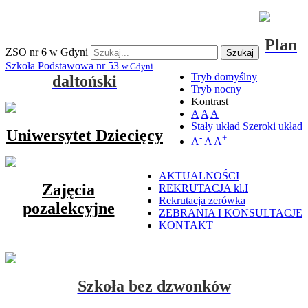
Plan
ZSO nr 6 w Gdyni
Szukaj
Szkoła Podstawowa nr 53
w Gdyni
Tryb domyślny
daltoński
Tryb nocny
Kontrast
A
A
A
Stały układ
Szeroki układ
Uniwersytet Dziecięcy
-
+
A
A
A
AKTUALNOŚCI
Zajęcia
REKRUTACJA kl.I
Rekrutacja zerówka
pozalekcyjne
ZEBRANIA I KONSULTACJE
KONTAKT
Szkoła bez dzwonków