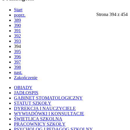
Start
Strona 394 z 454
poprz.
389
390
391
392
393
394
395
396
397
398
nast.
Zakończenie
OBIADY
JADŁOSPIS
GABINET STOMATOLOGICZNY
STATUT SZKOŁY
DYREKCJA I NAUCZYCIELE
WYWIADÓWKI I KONSULTACJE
ŚWIETLICA SZKOLNA
PRACOWNICY SZKOŁY
PSYCHOLOG I PEDAGOG SZKOLNY