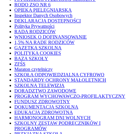
RODO ZSO NR 6
OPIEKA PIELĘGNIARSKA
Inspektor Danych Osobowych
DEKLARACJA DOSTĘPNOŚCI
Polityka Prywatności
RADA RODZICÓW
WNIOSEK O DOFINANSOWANIE
1,5% NA RADĘ RODZICÓW
GAZETKA SZKOLNA
POLITYKA COOKIES
BAZA SZKOŁY
ZFŚS
Maraton czytelniczy
SZKOŁA ODPOWIEDZIALNA CYFROWO
STANDARDY OCHRONY MAŁOLETNICH
SZKOLNA TELEWIZJA
DORADZTWO ZAWODOWE
PROGRAM WYCHOWAWCZO-PROFILAKTYCZNY
FUNDUSZ ZDROWOTNY
DOKUMENTACJA SZKOLNA
EDUKACJA ZDROWOTNA
HARMONOGRAM DNI WOLNYCH
SZKOLNY ZESTAW PODRĘCZNIKÓW I
PROGRAMÓW
PRZYJAZNA SZKOŁA