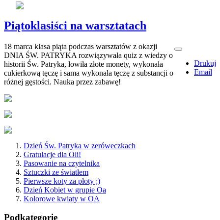
Piątoklasiści na warsztatach
18 marca klasa piąta podczas warsztatów z okazji
DNIA ŚW. PATRYKA rozwiązywała quiz z wiedzy o
Drukuj
historii Św. Patryka, łowiła złote monety, wykonała
Email
cukierkową tęczę i sama wykonała tęczę z substancji o
różnej gęstości. Nauka przez zabawę!
Dzień Św. Patryka w zeróweczkach
Gratulacje dla Oli!
Pasowanie na czytelnika
Sztuczki ze światłem
Pierwsze koty za płoty ;)
Dzień Kobiet w grupie Oa
Kolorowe kwiaty w OA
Podkategorie