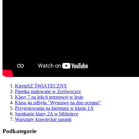
KiermSZ ŚWIĄTECZNY
Pipetką malowane w Zeróweczce
Klasy 7 na lekcji terenowej w lesie
Klasa 4a odbyła "Wyprawę na dno oceanu"
Przygotowania na kiermasz w klasie 1A
Spotkanie klasy 2A w bibliotece
Warsztaty krawieckie parami
Podkategorie