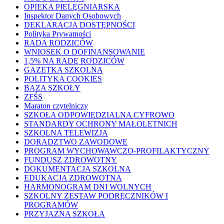
OPIEKA PIELĘGNIARSKA
Inspektor Danych Osobowych
DEKLARACJA DOSTĘPNOŚCI
Polityka Prywatności
RADA RODZICÓW
WNIOSEK O DOFINANSOWANIE
1,5% NA RADĘ RODZICÓW
GAZETKA SZKOLNA
POLITYKA COOKIES
BAZA SZKOŁY
ZFŚS
Maraton czytelniczy
SZKOŁA ODPOWIEDZIALNA CYFROWO
STANDARDY OCHRONY MAŁOLETNICH
SZKOLNA TELEWIZJA
DORADZTWO ZAWODOWE
PROGRAM WYCHOWAWCZO-PROFILAKTYCZNY
FUNDUSZ ZDROWOTNY
DOKUMENTACJA SZKOLNA
EDUKACJA ZDROWOTNA
HARMONOGRAM DNI WOLNYCH
SZKOLNY ZESTAW PODRĘCZNIKÓW I
PROGRAMÓW
PRZYJAZNA SZKOŁA