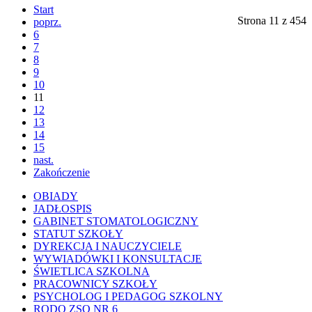
Start
Strona 11 z 454
poprz.
6
7
8
9
10
11
12
13
14
15
nast.
Zakończenie
OBIADY
JADŁOSPIS
GABINET STOMATOLOGICZNY
STATUT SZKOŁY
DYREKCJA I NAUCZYCIELE
WYWIADÓWKI I KONSULTACJE
ŚWIETLICA SZKOLNA
PRACOWNICY SZKOŁY
PSYCHOLOG I PEDAGOG SZKOLNY
RODO ZSO NR 6