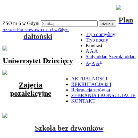
Plan
ZSO nr 6 w Gdyni
Szukaj
Szkoła Podstawowa nr 53
w Gdyni
Tryb domyślny
daltoński
Tryb nocny
Kontrast
A
A
A
Stały układ
Szeroki układ
Uniwersytet Dziecięcy
-
+
A
A
A
AKTUALNOŚCI
Zajęcia
REKRUTACJA kl.I
Rekrutacja zerówka
pozalekcyjne
ZEBRANIA I KONSULTACJE
KONTAKT
Szkoła bez dzwonków