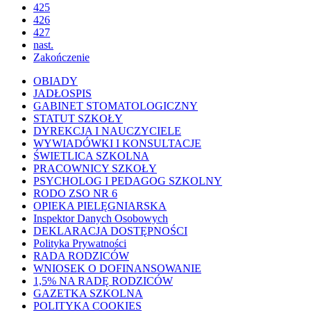
425
426
427
nast.
Zakończenie
OBIADY
JADŁOSPIS
GABINET STOMATOLOGICZNY
STATUT SZKOŁY
DYREKCJA I NAUCZYCIELE
WYWIADÓWKI I KONSULTACJE
ŚWIETLICA SZKOLNA
PRACOWNICY SZKOŁY
PSYCHOLOG I PEDAGOG SZKOLNY
RODO ZSO NR 6
OPIEKA PIELĘGNIARSKA
Inspektor Danych Osobowych
DEKLARACJA DOSTĘPNOŚCI
Polityka Prywatności
RADA RODZICÓW
WNIOSEK O DOFINANSOWANIE
1,5% NA RADĘ RODZICÓW
GAZETKA SZKOLNA
POLITYKA COOKIES