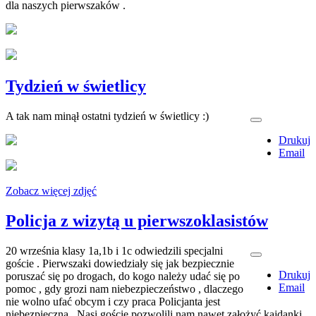
dla naszych pierwszaków .
Tydzień w świetlicy
A tak nam minął ostatni tydzień w świetlicy :)
Drukuj
Email
Zobacz więcej zdjęć
Policja z wizytą u pierwszoklasistów
20 września klasy 1a,1b i 1c odwiedzili specjalni
goście . Pierwszaki dowiedziały się jak bezpiecznie
Drukuj
poruszać się po drogach, do kogo należy udać się po
Email
pomoc , gdy grozi nam niebezpieczeństwo , dlaczego
nie wolno ufać obcym i czy praca Policjanta jest
niebezpieczna . Nasi goście pozwolili nam nawet założyć kajdanki.