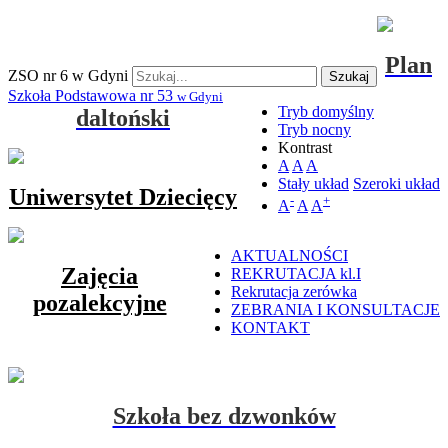
Plan
ZSO nr 6 w Gdyni
Szukaj
Szkoła Podstawowa nr 53
w Gdyni
Tryb domyślny
daltoński
Tryb nocny
Kontrast
A
A
A
Stały układ
Szeroki układ
Uniwersytet Dziecięcy
-
+
A
A
A
AKTUALNOŚCI
Zajęcia
REKRUTACJA kl.I
Rekrutacja zerówka
pozalekcyjne
ZEBRANIA I KONSULTACJE
KONTAKT
Szkoła bez dzwonków