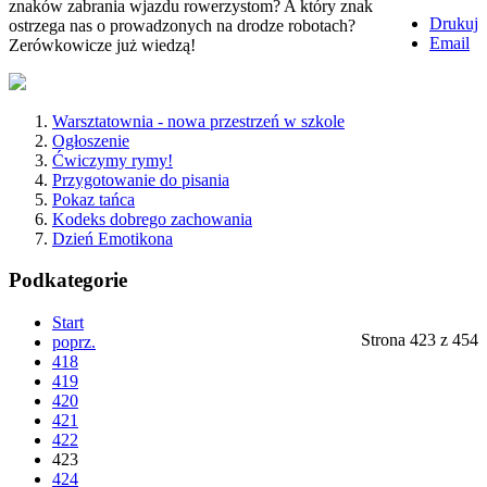
znaków zabrania wjazdu rowerzystom? A który znak
Drukuj
ostrzega nas o prowadzonych na drodze robotach?
Email
Zerówkowicze już wiedzą!
Warsztatownia - nowa przestrzeń w szkole
Ogłoszenie
Ćwiczymy rymy!
Przygotowanie do pisania
Pokaz tańca
Kodeks dobrego zachowania
Dzień Emotikona
Podkategorie
Start
Strona 423 z 454
poprz.
418
419
420
421
422
423
424