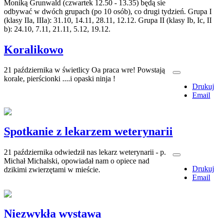
Moniką Grunwald (czwartek 12.50 - 13.35) będą sie
odbywać w dwóch grupach (po 10 osób), co drugi tydzień. Grupa I
(klasy IIa, IIIa): 31.10, 14.11, 28.11, 12.12. Grupa II (klasy Ib, Ic, II
b): 24.10, 7.11, 21.11, 5.12, 19.12.
Koralikowo
21 października w świetlicy Oa praca wre! Powstają
korale, pierścionki ....i opaski ninja !
Drukuj
Email
Spotkanie z lekarzem weterynarii
21 października odwiedził nas lekarz weterynarii - p.
Michał Michalski, opowiadał nam o opiece nad
Drukuj
dzikimi zwierzętami w mieście.
Email
Niezwykła wystawa