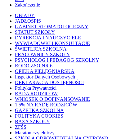
Zakończenie
OBIADY
JADŁOSPIS
GABINET STOMATOLOGICZNY
STATUT SZKOŁY
DYREKCJA I NAUCZYCIELE
WYWIADÓWKI I KONSULTACJE
ŚWIETLICA SZKOLNA
PRACOWNICY SZKOŁY
PSYCHOLOG I PEDAGOG SZKOLNY
RODO ZSO NR 6
OPIEKA PIELĘGNIARSKA
Inspektor Danych Osobowych
DEKLARACJA DOSTĘPNOŚCI
Polityka Prywatności
RADA RODZICÓW
WNIOSEK O DOFINANSOWANIE
1,5% NA RADĘ RODZICÓW
GAZETKA SZKOLNA
POLITYKA COOKIES
BAZA SZKOŁY
ZFŚS
Maraton czytelniczy
SZKOŁA ODPOWIEDZIALNA CYFROWO