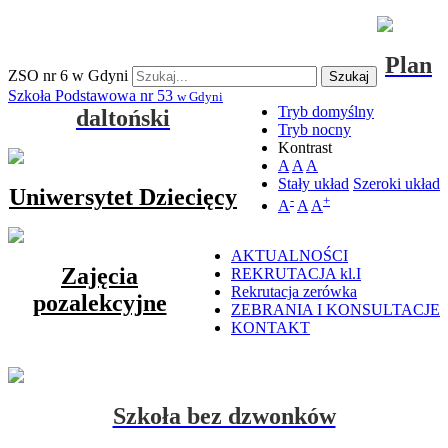
Plan
ZSO nr 6 w Gdyni
Szukaj
Szkoła Podstawowa nr 53
w Gdyni
Tryb domyślny
daltoński
Tryb nocny
Kontrast
A
A
A
Stały układ
Szeroki układ
Uniwersytet Dziecięcy
-
+
A
A
A
AKTUALNOŚCI
Zajęcia
REKRUTACJA kl.I
Rekrutacja zerówka
pozalekcyjne
ZEBRANIA I KONSULTACJE
KONTAKT
Szkoła bez dzwonków