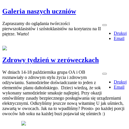
Galeria naszych uczniów
Zapraszamy do oglądania twórczości
pierwszoklasistów i szóstoklasistów na korytarzu na II
Drukuj
piętrze. Warto!
Email
Zdrowy tydzień w zeróweczkach
W dniach 14-18 października grupa OA i OB
rozmawiały o zdrowym stylu życia i zdrowym
Drukuj
odżywianiu. Samodzielne doświadczanie to jeden z
Email
elementów planu daltońskiego. Dzieci wiedzą, że sok
wykonany samodzielnie smakuje najlepiej. Przy okazji
omówiliśmy zasady bezpiecznego posługiwania się urządzeniami
elektrycznymi. Odkryliśmy jeszcze nową witaminę U jak uśmiech,
zawartą w owocach. Jak na to wpadliśmy? Prosto- po każdej porcji
owoców lub soku na każdej buzi pojawiał się uśmiech :)