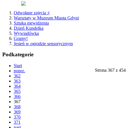
Odwołane zajęcia :(
Warsztaty w Muzeum Miasta Gdyni
Sztuka niewidzenia
Dzień Kundelka
Wywiadówka
Gramy!
Jesień w ogrodzie sensorycznym
Podkategorie
Start
Strona 367 z 454
poprz.
362
363
364
365
366
367
368
369
370
371
nast.