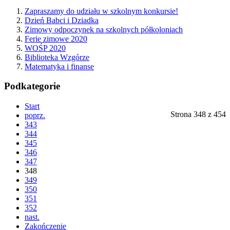
Zapraszamy do udziału w szkolnym konkursie!
Dzień Babci i Dziadka
Zimowy odpoczynek na szkolnych półkoloniach
Ferie zimowe 2020
WOŚP 2020
Biblioteka Wzgórze
Matematyka i finanse
Podkategorie
Start
Strona 348 z 454
poprz.
343
344
345
346
347
348
349
350
351
352
nast.
Zakończenie