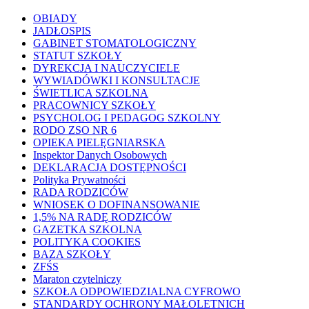
OBIADY
JADŁOSPIS
GABINET STOMATOLOGICZNY
STATUT SZKOŁY
DYREKCJA I NAUCZYCIELE
WYWIADÓWKI I KONSULTACJE
ŚWIETLICA SZKOLNA
PRACOWNICY SZKOŁY
PSYCHOLOG I PEDAGOG SZKOLNY
RODO ZSO NR 6
OPIEKA PIELĘGNIARSKA
Inspektor Danych Osobowych
DEKLARACJA DOSTĘPNOŚCI
Polityka Prywatności
RADA RODZICÓW
WNIOSEK O DOFINANSOWANIE
1,5% NA RADĘ RODZICÓW
GAZETKA SZKOLNA
POLITYKA COOKIES
BAZA SZKOŁY
ZFŚS
Maraton czytelniczy
SZKOŁA ODPOWIEDZIALNA CYFROWO
STANDARDY OCHRONY MAŁOLETNICH