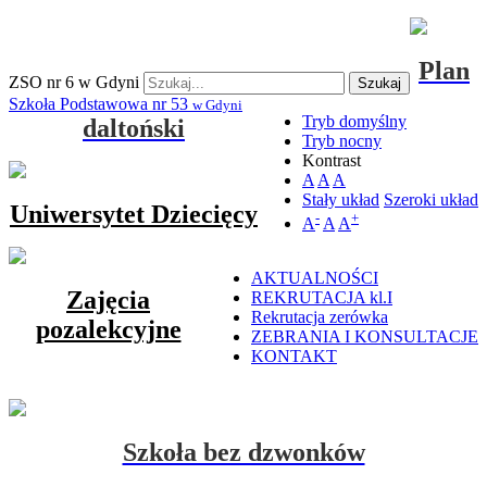
Plan
ZSO nr 6 w Gdyni
Szukaj
Szkoła Podstawowa nr 53
w Gdyni
Tryb domyślny
daltoński
Tryb nocny
Kontrast
A
A
A
Stały układ
Szeroki układ
Uniwersytet Dziecięcy
-
+
A
A
A
AKTUALNOŚCI
Zajęcia
REKRUTACJA kl.I
Rekrutacja zerówka
pozalekcyjne
ZEBRANIA I KONSULTACJE
KONTAKT
Szkoła bez dzwonków