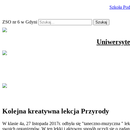
Szkoła Po
ZSO nr 6 w Gdyni
Szukaj
Uniwersyte
Kolejna kreatywna lekcja Przyrody
W klasie 4a, 27 listopada 2017r. odbyła się "taneczno-muzyczna " 
swoich organizmów. W ten lekki i aktywny sposób uczyli się o zada