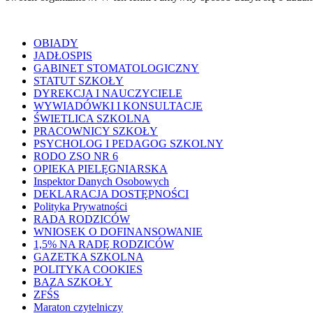
OBIADY
JADŁOSPIS
GABINET STOMATOLOGICZNY
STATUT SZKOŁY
DYREKCJA I NAUCZYCIELE
WYWIADÓWKI I KONSULTACJE
ŚWIETLICA SZKOLNA
PRACOWNICY SZKOŁY
PSYCHOLOG I PEDAGOG SZKOLNY
RODO ZSO NR 6
OPIEKA PIELĘGNIARSKA
Inspektor Danych Osobowych
DEKLARACJA DOSTĘPNOŚCI
Polityka Prywatności
RADA RODZICÓW
WNIOSEK O DOFINANSOWANIE
1,5% NA RADĘ RODZICÓW
GAZETKA SZKOLNA
POLITYKA COOKIES
BAZA SZKOŁY
ZFŚS
Maraton czytelniczy