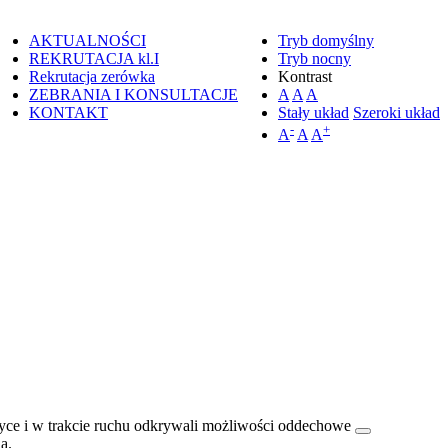
AKTUALNOŚCI
Tryb domyślny
REKRUTACJA kl.I
Tryb nocny
Rekrutacja zerówka
Kontrast
ZEBRANIA I KONSULTACJE
A
A
A
KONTAKT
Stały układ
Szeroki układ
-
+
A
A
A
zyce i w trakcie ruchu odkrywali możliwości oddechowe
a.