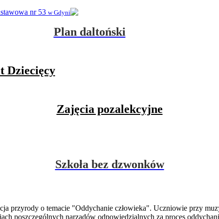
dstawowa nr 53
w Gdyni
Plan daltoński
t Dziecięcy
Zajęcia pozalekcyjne
Szkoła bez dzwonków
lekcja przyrody o temacie "Oddychanie człowieka". Uczniowie przy mu
niach poszczególnych narządów odpowiedzialnych za proces oddychani