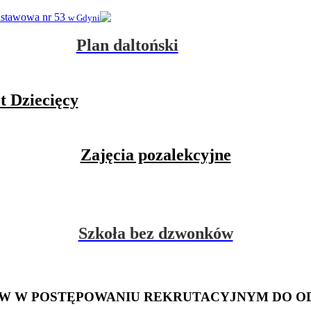
dstawowa nr 53
w Gdyni
Plan daltoński
t Dziecięcy
Zajęcia pozalekcyjne
Szkoła bez dzwonków
W W POSTĘPOWANIU REKRUTACYJNYM DO O