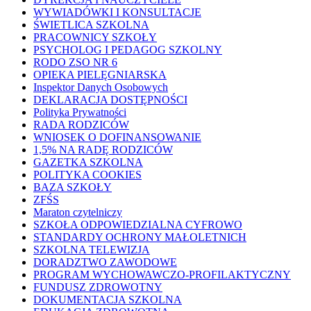
WYWIADÓWKI I KONSULTACJE
ŚWIETLICA SZKOLNA
PRACOWNICY SZKOŁY
PSYCHOLOG I PEDAGOG SZKOLNY
RODO ZSO NR 6
OPIEKA PIELĘGNIARSKA
Inspektor Danych Osobowych
DEKLARACJA DOSTĘPNOŚCI
Polityka Prywatności
RADA RODZICÓW
WNIOSEK O DOFINANSOWANIE
1,5% NA RADĘ RODZICÓW
GAZETKA SZKOLNA
POLITYKA COOKIES
BAZA SZKOŁY
ZFŚS
Maraton czytelniczy
SZKOŁA ODPOWIEDZIALNA CYFROWO
STANDARDY OCHRONY MAŁOLETNICH
SZKOLNA TELEWIZJA
DORADZTWO ZAWODOWE
PROGRAM WYCHOWAWCZO-PROFILAKTYCZNY
FUNDUSZ ZDROWOTNY
DOKUMENTACJA SZKOLNA