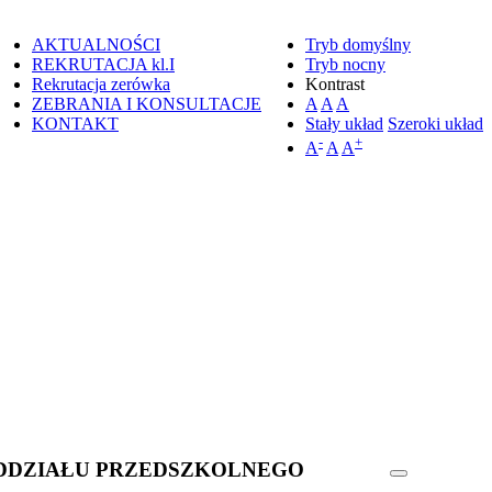
AKTUALNOŚCI
Tryb domyślny
REKRUTACJA kl.I
Tryb nocny
Rekrutacja zerówka
Kontrast
ZEBRANIA I KONSULTACJE
A
A
A
KONTAKT
Stały układ
Szeroki układ
-
+
A
A
A
DDZIAŁU PRZEDSZKOLNEGO