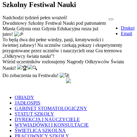
Szkolny Festiwal Nauki
Nadchodzi tydzień pełen wrażeń!
Dwudniowy Szkolny Festiwal Nauki pod patronatem
Drukuj
Miasta Gdynia oraz Gdynia Edukacyjna rusza już
Email
jutro!
To będą dwa dni pełne wiedzy, pasji, kreatywności i
świetnej zabawy! Na uczniów czekają pokazy i eksperymenty
przygotowane przez uczniów i nauczycieli oraz Gra terenowa
„Odkrywcy świata nauki”!
Wśród uczestników rozlosujemy Nagrody Odkrywców Świata
Nauki!
Do zobaczenia na Festiwalu!
OBIADY
JADŁOSPIS
GABINET STOMATOLOGICZNY
STATUT SZKOŁY
DYREKCJA I NAUCZYCIELE
WYWIADÓWKI I KONSULTACJE
ŚWIETLICA SZKOLNA
PRACOWNICY SZKOŁY