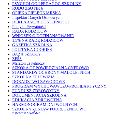
PSYCHOLOG I PEDAGOG SZKOLNY
RODO ZSO NR 6
OPIEKA PIELĘGNIARSKA
Inspektor Danych Osobowych
DEKLARACJA DOSTĘPNOŚCI
Polityka Prywatności
RADA RODZICÓW
WNIOSEK O DOFINANSOWANIE
1,5% NA RADĘ RODZICÓW
GAZETKA SZKOLNA
POLITYKA COOKIES
BAZA SZKOŁY
ZFŚS
Maraton czytelniczy
SZKOŁA ODPOWIEDZIALNA CYFROWO
STANDARDY OCHRONY MAŁOLETNICH
SZKOLNA TELEWIZJA
DORADZTWO ZAWODOWE
PROGRAM WYCHOWAWCZO-PROFILAKTYCZNY
FUNDUSZ ZDROWOTNY
DOKUMENTACJA SZKOLNA
EDUKACJA ZDROWOTNA
HARMONOGRAM DNI WOLNYCH
SZKOLNY ZESTAW PODRĘCZNIKÓW I
PROGRAMÓW