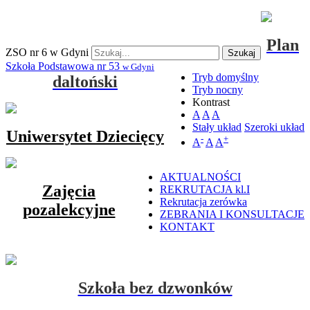
Plan
ZSO nr 6 w Gdyni
Szukaj
Szkoła Podstawowa nr 53
w Gdyni
Tryb domyślny
daltoński
Tryb nocny
Kontrast
A
A
A
Stały układ
Szeroki układ
Uniwersytet Dziecięcy
-
+
A
A
A
AKTUALNOŚCI
Zajęcia
REKRUTACJA kl.I
Rekrutacja zerówka
pozalekcyjne
ZEBRANIA I KONSULTACJE
KONTAKT
Szkoła bez dzwonków