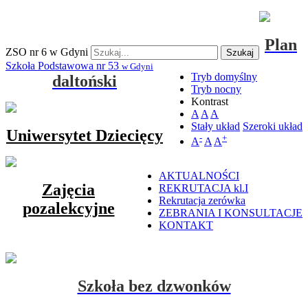
Plan
ZSO nr 6 w Gdyni
Szukaj
Szkoła Podstawowa nr 53
w Gdyni
Tryb domyślny
daltoński
Tryb nocny
Kontrast
A
A
A
Stały układ
Szeroki układ
Uniwersytet Dziecięcy
-
+
A
A
A
AKTUALNOŚCI
Zajęcia
REKRUTACJA kl.I
Rekrutacja zerówka
pozalekcyjne
ZEBRANIA I KONSULTACJE
KONTAKT
Szkoła bez dzwonków