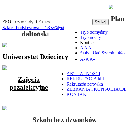
Plan
ZSO nr 6 w Gdyni
Szukaj
Szkoła Podstawowa nr 53
w Gdyni
Tryb domyślny
daltoński
Tryb nocny
Kontrast
A
A
A
Stały układ
Szeroki układ
Uniwersytet Dziecięcy
-
+
A
A
A
AKTUALNOŚCI
Zajęcia
REKRUTACJA kl.I
Rekrutacja zerówka
pozalekcyjne
ZEBRANIA I KONSULTACJE
KONTAKT
Szkoła bez dzwonków