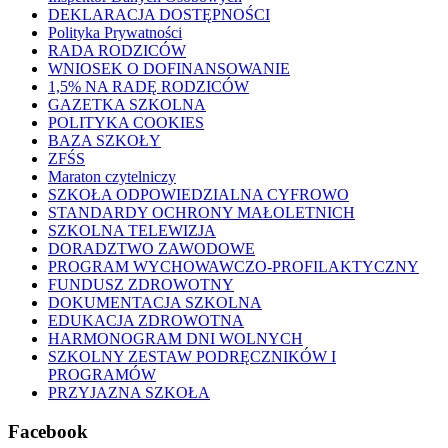
DEKLARACJA DOSTĘPNOŚCI
Polityka Prywatności
RADA RODZICÓW
WNIOSEK O DOFINANSOWANIE
1,5% NA RADĘ RODZICÓW
GAZETKA SZKOLNA
POLITYKA COOKIES
BAZA SZKOŁY
ZFŚS
Maraton czytelniczy
SZKOŁA ODPOWIEDZIALNA CYFROWO
STANDARDY OCHRONY MAŁOLETNICH
SZKOLNA TELEWIZJA
DORADZTWO ZAWODOWE
PROGRAM WYCHOWAWCZO-PROFILAKTYCZNY
FUNDUSZ ZDROWOTNY
DOKUMENTACJA SZKOLNA
EDUKACJA ZDROWOTNA
HARMONOGRAM DNI WOLNYCH
SZKOLNY ZESTAW PODRĘCZNIKÓW I
PROGRAMÓW
PRZYJAZNA SZKOŁA
Facebook