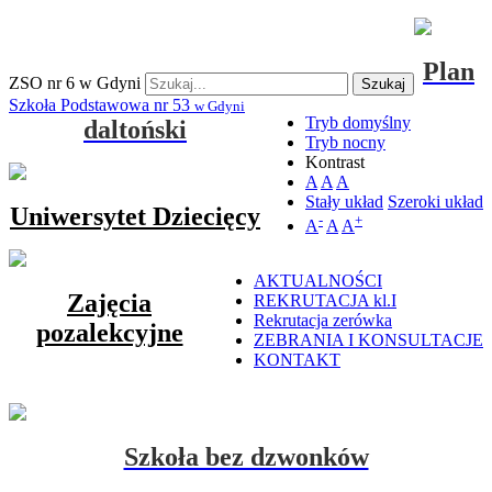
Plan
ZSO nr 6 w Gdyni
Szukaj
Szkoła Podstawowa nr 53
w Gdyni
Tryb domyślny
daltoński
Tryb nocny
Kontrast
A
A
A
Stały układ
Szeroki układ
Uniwersytet Dziecięcy
-
+
A
A
A
AKTUALNOŚCI
Zajęcia
REKRUTACJA kl.I
Rekrutacja zerówka
pozalekcyjne
ZEBRANIA I KONSULTACJE
KONTAKT
Szkoła bez dzwonków