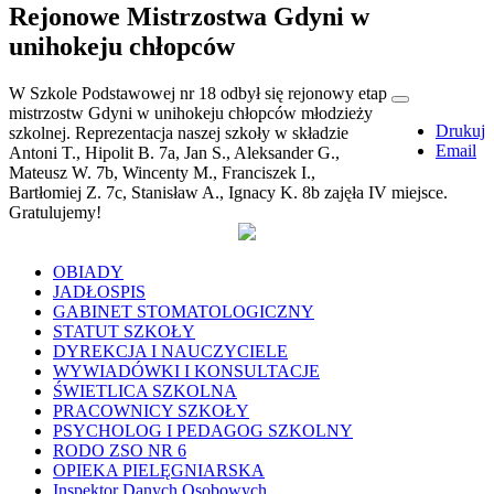
Rejonowe Mistrzostwa Gdyni w
unihokeju chłopców
W Szkole Podstawowej nr 18 odbył się rejonowy etap
mistrzostw Gdyni w unihokeju chłopców młodzieży
Drukuj
szkolnej. Reprezentacja naszej szkoły w składzie
Email
Antoni T., Hipolit B. 7a, Jan S., Aleksander G.,
Mateusz W. 7b, Wincenty M., Franciszek I.,
Bartłomiej Z. 7c, Stanisław A., Ignacy K. 8b zajęła IV miejsce.
Gratulujemy!
OBIADY
JADŁOSPIS
GABINET STOMATOLOGICZNY
STATUT SZKOŁY
DYREKCJA I NAUCZYCIELE
WYWIADÓWKI I KONSULTACJE
ŚWIETLICA SZKOLNA
PRACOWNICY SZKOŁY
PSYCHOLOG I PEDAGOG SZKOLNY
RODO ZSO NR 6
OPIEKA PIELĘGNIARSKA
Inspektor Danych Osobowych