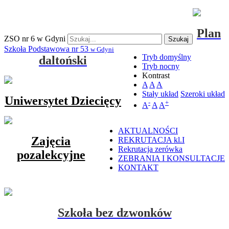
Plan
ZSO nr 6 w Gdyni
Szukaj
Szkoła Podstawowa nr 53
w Gdyni
Tryb domyślny
daltoński
Tryb nocny
Kontrast
A
A
A
Stały układ
Szeroki układ
Uniwersytet Dziecięcy
-
+
A
A
A
AKTUALNOŚCI
Zajęcia
REKRUTACJA kl.I
Rekrutacja zerówka
pozalekcyjne
ZEBRANIA I KONSULTACJE
KONTAKT
Szkoła bez dzwonków