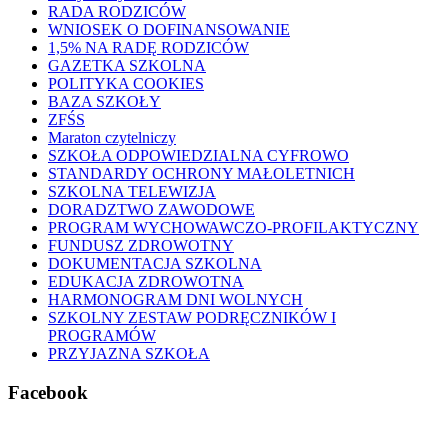
RADA RODZICÓW
WNIOSEK O DOFINANSOWANIE
1,5% NA RADĘ RODZICÓW
GAZETKA SZKOLNA
POLITYKA COOKIES
BAZA SZKOŁY
ZFŚS
Maraton czytelniczy
SZKOŁA ODPOWIEDZIALNA CYFROWO
STANDARDY OCHRONY MAŁOLETNICH
SZKOLNA TELEWIZJA
DORADZTWO ZAWODOWE
PROGRAM WYCHOWAWCZO-PROFILAKTYCZNY
FUNDUSZ ZDROWOTNY
DOKUMENTACJA SZKOLNA
EDUKACJA ZDROWOTNA
HARMONOGRAM DNI WOLNYCH
SZKOLNY ZESTAW PODRĘCZNIKÓW I
PROGRAMÓW
PRZYJAZNA SZKOŁA
Facebook