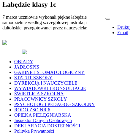
Łabędzie klasy 1c
7 marca uczniowie wykonali piękne łabędzie
samodzielnie według szczegółowej instrukcji
Drukuj
daltońskiej przygotowanej przez nauczyciela:
Email
OBIADY
JADŁOSPIS
GABINET STOMATOLOGICZNY
STATUT SZKOŁY
DYREKCJA I NAUCZYCIELE
WYWIADÓWKI I KONSULTACJE
ŚWIETLICA SZKOLNA
PRACOWNICY SZKOŁY
PSYCHOLOG I PEDAGOG SZKOLNY
RODO ZSO NR 6
OPIEKA PIELĘGNIARSKA
Inspektor Danych Osobowych
DEKLARACJA DOSTĘPNOŚCI
Polityka Prywatności