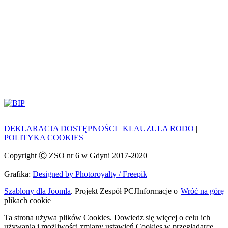
DEKLARACJA DOSTĘPNOŚCI
|
KLAUZULA RODO
|
POLITYKA COOKIES
Copyright Ⓒ ZSO nr 6 w Gdyni 2017-2020
Grafika:
Designed by Photoroyalty / Freepik
Szablony dla Joomla
. Projekt Zespół PCJ
Informacje o
Wróć na górę
plikach cookie
Ta strona używa plików Cookies. Dowiedz się więcej o celu ich
używania i możliwości zmiany ustawień Cookies w przeglądarce.