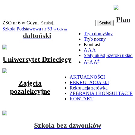
Plan
ZSO nr 6 w Gdyni
Szukaj
Szkoła Podstawowa nr 53
w Gdyni
Tryb domyślny
daltoński
Tryb nocny
Kontrast
A
A
A
Stały układ
Szeroki układ
Uniwersytet Dziecięcy
-
+
A
A
A
AKTUALNOŚCI
Zajęcia
REKRUTACJA kl.I
Rekrutacja zerówka
pozalekcyjne
ZEBRANIA I KONSULTACJE
KONTAKT
Szkoła bez dzwonków