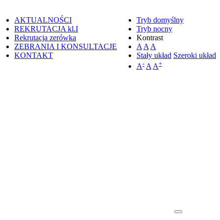
AKTUALNOŚCI
Tryb domyślny
REKRUTACJA kl.I
Tryb nocny
Rekrutacja zerówka
Kontrast
ZEBRANIA I KONSULTACJE
A
A
A
KONTAKT
Stały układ
Szeroki układ
-
+
A
A
A