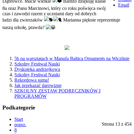
Dąbrówce. Macie wielkie
Bardzo dziękuję klasie
Email
8a oraz Panu Marcinowi, który co roku poświęca swój
czas i zawodzi razem z uczniami dary od dobrych
ludzi dla zwierzaków
Marianna pięknie reprezentuje
naszą szkołę, prawda?
5b na warsztatach w Manufa Baltica Ornaments na Wiczlinie
Szkolny Festiwal Nauki
Dyskoteka andrzejkowa
Szkolny Festiwal Nauki
Rekordowa suma!
Jak przekazać darowiznę
SZKOLNY ZESTAW PODRĘCZNIKÓW I
PROGRAMÓW
Podkategorie
Start
Strona 13 z 454
poprz.
8