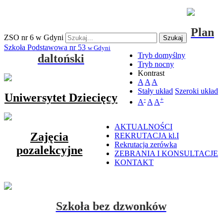
Plan
ZSO nr 6 w Gdyni
Szukaj
Szkoła Podstawowa nr 53
w Gdyni
Tryb domyślny
daltoński
Tryb nocny
Kontrast
A
A
A
Stały układ
Szeroki układ
Uniwersytet Dziecięcy
-
+
A
A
A
AKTUALNOŚCI
Zajęcia
REKRUTACJA kl.I
Rekrutacja zerówka
pozalekcyjne
ZEBRANIA I KONSULTACJE
KONTAKT
Szkoła bez dzwonków