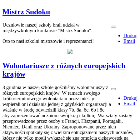
Mistrz Sudoku
Uczniowie naszej szkoły brali udział w
międzyszkolnym konkursie "Mistrz Sudoku".
Drukuj
Oto to nasi szkolni mistrzowie i reprezentanci!
Email
Wolontariusze z różnych europejskich
krajów
3 grudnia w naszej szkole gościliśmy wolontariuszy z
różnych europejskich krajów. W ramach swojego
Drukuj
krótkoterminowego wolontariatu przez miesiąc
Email
wspierali oni działania jednej z gdyńskich organizacji a
właśnie w środę odwiedzili klasy 7b, 8a, 6c, 6b i 8c
aby zaprezentować uczniom swój kraj i kulturę. Warsztaty zostały
przeprowadzone przez osoby z Francji, Hiszpanii, Portugalii,
Niemiec, Danii oraz Ukrainy. Zaproponowane przez nich
aktywności spotkały się z wielkim entuzjazmem naszych uczniów,
którzy nie tylko mogli wykazać się znajomością ciekawostek na