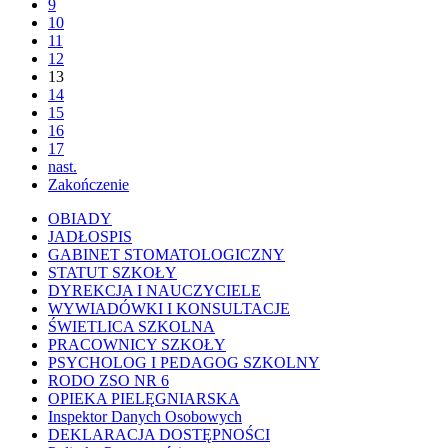
9
10
11
12
13
14
15
16
17
nast.
Zakończenie
OBIADY
JADŁOSPIS
GABINET STOMATOLOGICZNY
STATUT SZKOŁY
DYREKCJA I NAUCZYCIELE
WYWIADÓWKI I KONSULTACJE
ŚWIETLICA SZKOLNA
PRACOWNICY SZKOŁY
PSYCHOLOG I PEDAGOG SZKOLNY
RODO ZSO NR 6
OPIEKA PIELĘGNIARSKA
Inspektor Danych Osobowych
DEKLARACJA DOSTĘPNOŚCI