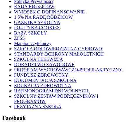
Polityka Prywatności
RADA RODZICÓW
WNIOSEK O DOFINANSOWANIE
1,5% NA RADĘ RODZICÓW
GAZETKA SZKOLNA
POLITYKA COOKIES
BAZA SZKOŁY
ZFŚS
Maraton czytelniczy
SZKOŁA ODPOWIEDZIALNA CYFROWO
STANDARDY OCHRONY MAŁOLETNICH
SZKOLNA TELEWIZJA
DORADZTWO ZAWODOWE
PROGRAM WYCHOWAWCZO-PROFILAKTYCZNY
FUNDUSZ ZDROWOTNY
DOKUMENTACJA SZKOLNA
EDUKACJA ZDROWOTNA
HARMONOGRAM DNI WOLNYCH
SZKOLNY ZESTAW PODRĘCZNIKÓW I
PROGRAMÓW
PRZYJAZNA SZKOŁA
Facebook