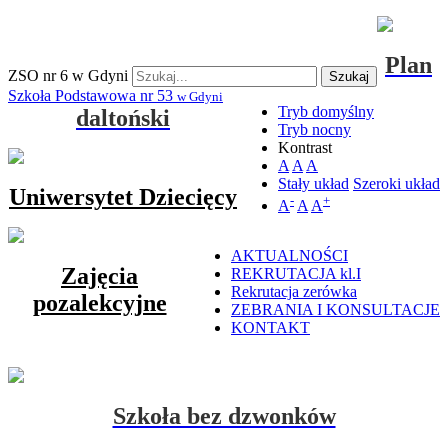
Plan
ZSO nr 6 w Gdyni
Szukaj
Szkoła Podstawowa nr 53
w Gdyni
Tryb domyślny
daltoński
Tryb nocny
Kontrast
A
A
A
Stały układ
Szeroki układ
Uniwersytet Dziecięcy
-
+
A
A
A
AKTUALNOŚCI
Zajęcia
REKRUTACJA kl.I
Rekrutacja zerówka
pozalekcyjne
ZEBRANIA I KONSULTACJE
KONTAKT
Szkoła bez dzwonków