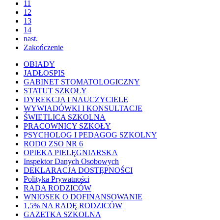
11
12
13
14
nast.
Zakończenie
OBIADY
JADŁOSPIS
GABINET STOMATOLOGICZNY
STATUT SZKOŁY
DYREKCJA I NAUCZYCIELE
WYWIADÓWKI I KONSULTACJE
ŚWIETLICA SZKOLNA
PRACOWNICY SZKOŁY
PSYCHOLOG I PEDAGOG SZKOLNY
RODO ZSO NR 6
OPIEKA PIELĘGNIARSKA
Inspektor Danych Osobowych
DEKLARACJA DOSTĘPNOŚCI
Polityka Prywatności
RADA RODZICÓW
WNIOSEK O DOFINANSOWANIE
1,5% NA RADĘ RODZICÓW
GAZETKA SZKOLNA