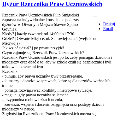
Dyżur Rzecznika Praw Uczniowskich
Rzecznik Praw Uczniowskich Filip Śmigielski
zaprasza na indywidualne konsultacje podczas
Drukuj
dyżurów w Otwartym Miejscu (dawne Spilno
Email
Gdynia).
Kiedy? | każdy czwartek od 14:00 do 17:30
Gdzie? | Otwarte Miejsce, ul. Starowiejska 25 (wejście od ul.
Mściwoja)
Jak wziąć udział? | po prostu przyjdź!
Czym zajmuje się Rzecznik Praw Uczniowskich?
Rzecznik Praw Uczniowskich jest po to, żeby pomagać dzieciom i
młodzieży oraz dbać o to, aby w szkole czuli się bezpiecznie i byli
traktowani z szacunkiem.
Rzecznik:
- pilnuje, aby prawa uczniów były przestrzegane,
- tłumaczy i doradza w sprawach, które są dla uczniów ważne lub
trudne,
- pomaga rozwiązywać konflikty i nietypowe sytuacje,
- reaguje, gdy prawa uczniów są łamane,
- przypomina o obowiązkach ucznia,
- zauważa, wspiera i docenia osiągnięcia oraz postępy dzieci i
młodzieży w nauce.
Z gdyńskim Rzecznikiem Praw Uczniowskich można się