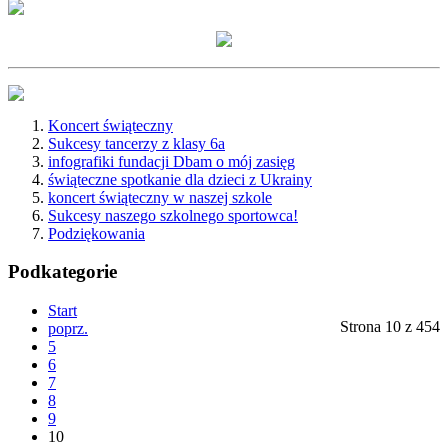
Koncert świąteczny
Sukcesy tancerzy z klasy 6a
infografiki fundacji Dbam o mój zasięg
świąteczne spotkanie dla dzieci z Ukrainy
koncert świąteczny w naszej szkole
Sukcesy naszego szkolnego sportowca!
Podziękowania
Podkategorie
Start
Strona 10 z 454
poprz.
5
6
7
8
9
10