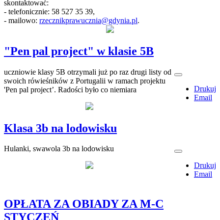
skontaktować:
- telefonicznie: 58 527 35 39,
- mailowo:
rzecznikprawucznia@gdynia.pl
.
"Pen pal project" w klasie 5B
uczniowie klasy 5B otrzymali już po raz drugi listy od
swoich rówieśników z Portugalii w ramach projektu
Drukuj
'Pen pal project’. Radości było co niemiara
Email
Klasa 3b na lodowisku
Hulanki, swawola 3b na lodowisku
Drukuj
Email
OPŁATA ZA OBIADY ZA M-C
STYCZEŃ