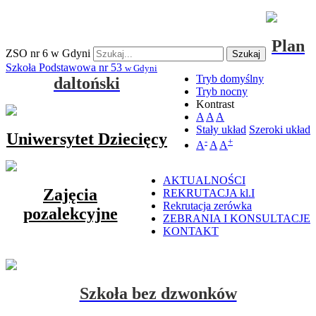
Plan
ZSO nr 6 w Gdyni
Szukaj
Szkoła Podstawowa nr 53
w Gdyni
Tryb domyślny
daltoński
Tryb nocny
Kontrast
A
A
A
Stały układ
Szeroki układ
Uniwersytet Dziecięcy
-
+
A
A
A
AKTUALNOŚCI
Zajęcia
REKRUTACJA kl.I
Rekrutacja zerówka
pozalekcyjne
ZEBRANIA I KONSULTACJE
KONTAKT
Szkoła bez dzwonków