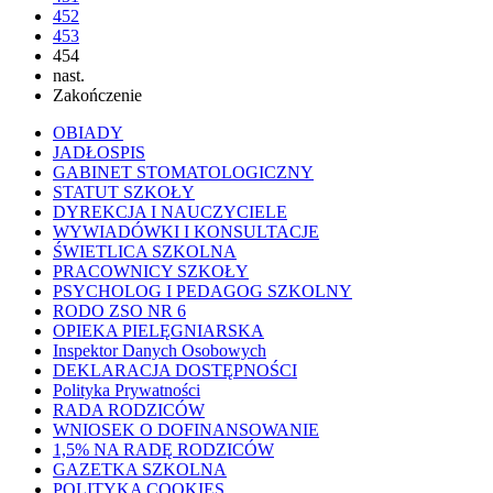
452
453
454
nast.
Zakończenie
OBIADY
JADŁOSPIS
GABINET STOMATOLOGICZNY
STATUT SZKOŁY
DYREKCJA I NAUCZYCIELE
WYWIADÓWKI I KONSULTACJE
ŚWIETLICA SZKOLNA
PRACOWNICY SZKOŁY
PSYCHOLOG I PEDAGOG SZKOLNY
RODO ZSO NR 6
OPIEKA PIELĘGNIARSKA
Inspektor Danych Osobowych
DEKLARACJA DOSTĘPNOŚCI
Polityka Prywatności
RADA RODZICÓW
WNIOSEK O DOFINANSOWANIE
1,5% NA RADĘ RODZICÓW
GAZETKA SZKOLNA
POLITYKA COOKIES