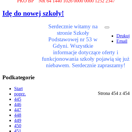
PKO BP NR 64 1440 1026 0000 0000 1252 2347
Idę do nowej szkoły!
Serdecznie witamy na
stronie Szkoły
Drukuj
Podstawowej nr 53 w
Email
Gdyni. Wszystkie
informacje dotyczące oferty i
funkcjonowania szkoły pojawią się już
niebawem. Serdecznie zapraszamy!
Podkategorie
Start
Strona 454 z 454
poprz.
445
446
447
448
449
450
451